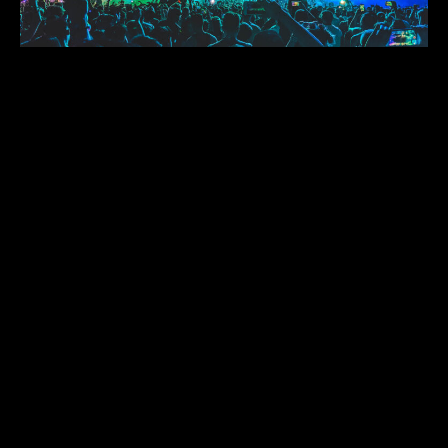
EDMB 2020 EXPERIENCE
WITH VIP UPGRADES!
03/07/2023
READ MORE ›
*SEGUICI
Scriveteci per info, c’è sempre qualcuno pronto a
rispondere a qualsiasi dubbio!